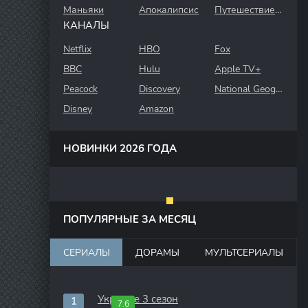
Маньяки
Апокалипсис
Путешествие во времени
КАНАЛЫ
Netflix
HBO
Fox
BBC
Hulu
Apple TV+
Peacock
Discovery
National Geographic
Disney
Amazon
НОВИНКИ 2026 ГОДА
ПОПУЛЯРНЫЕ ЗА МЕСЯЦ
СЕРИАЛЫ
ДОРАМЫ
МУЛЬТСЕРИАЛЫ
Укрытие 3 сезон
7.6