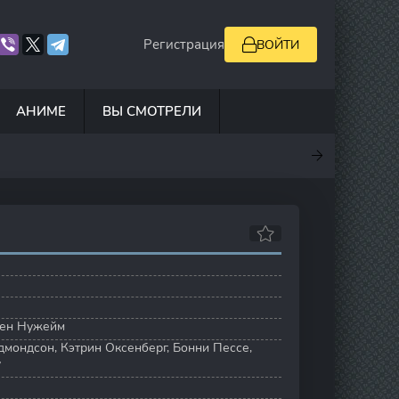
Регистрация
ВОЙТИ
АНИМЕ
ВЫ СМОТРЕЛИ
.7
7
10
7.8
ен Нужейм
дмондсон
,
Кэтрин Оксенберг
,
Бонни Пессе
,
y