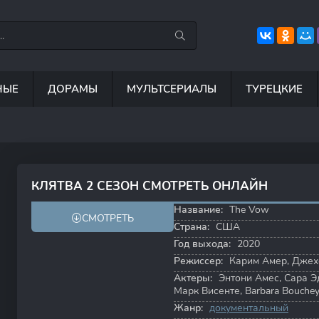
НЫЕ
ДОРАМЫ
МУЛЬТСЕРИАЛЫ
ТУРЕЦКИЕ
6.3
8.8
8.5
6
КЛЯТВА 2 СЕЗОН СМОТРЕТЬ ОНЛАЙН
7.1
7.0
Название:
The Vow
СМОТРЕТЬ
Страна:
США
Год выхода:
2020
Режиссер:
Карим Амер
,
Джех
Актеры:
Энтони Амес
,
Сара Э
Марк Висенте
,
Barbara Bouche
Жанр:
документальный