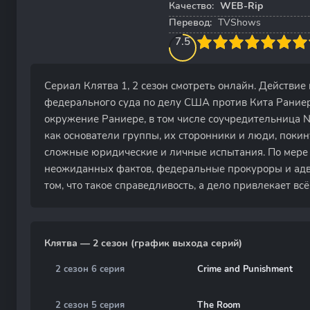
Качество:
WEB-Rip
Перевод:
TVShows
80
1
2
3
7.5
4
5
6
7
8
9
10
Сериал Клятва 1, 2 сезон смотреть онлайн. Действие
федерального суда по делу США против Кита Рание
окружение Раниере, в том числе соучредительница 
как основатели группы, их сторонники и люди, поки
сложные юридические и личные испытания. По мере 
неожиданных фактов, федеральные прокуроры и ад
том, что такое справедливость, а дело привлекает вс
Клятва — 2 сезон (график выхода серий)
2 сезон 6 серия
Crime and Punishment
2 сезон 5 серия
The Room