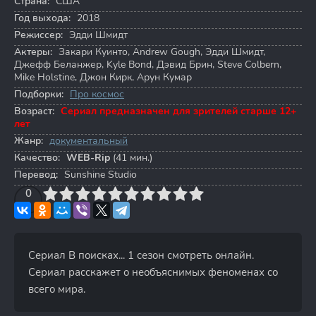
Страна:
США
Год выхода:
2018
Режиссер:
Эдди Шмидт
Актеры:
Закари Куинто
,
Andrew Gough
,
Эдди Шмидт
,
Джефф Беланжер
,
Kyle Bond
,
Дэвид Брин
,
Steve Colbern
,
Mike Holstine
,
Джон Кирк
,
Арун Кумар
Подборки:
Про космос
Возраст:
Сериал предназначен для зрителей старше 12+
лет
Жанр:
документальный
Качество:
WEB-Rip
(41 мин.)
Перевод:
Sunshine Studio
3
4
0
5
6
7
8
9
10
Сериал В поисках... 1 сезон смотреть онлайн.
Сериал расскажет о необъяснимых феноменах со
всего мира.