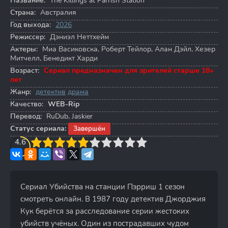
Название:
The Killings at Parrish Station
Страна:
Австралия
Год выхода:
2026
Режиссер:
Дэниэл Неттхейм
Актеры:
Миа Васиковска
,
Роберт Тейлор
,
Алан Дэйл
,
Хезер
Митчелл
,
Бенедикт Харди
Возраст:
Сериал предназначен для зрителей старше 18+
лет
Жанр:
детектив
драма
Качество:
WEB-Rip
Перевод:
RuDub, Jaskier
Статус сериала:
Завершён
3
4.6
4
5
6
7
8
9
10
Сериал Убийства на станции Пэрриш 1 сезон
смотреть онлайн. В 1987 году детектив Джорджия
Кук берётся за расследование серии жестоких
убийств учёных. Один из пострадавших чудом