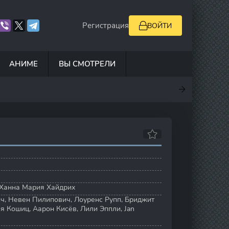
Регистрация
ВОЙТИ
АНИМЕ
ВЫ СМОТРЕЛИ
.5
7
10
6.9
Ханна Мария Хайдрих
ич
,
Невен Пилипович
,
Лоуренс Рупп
,
Бриджит
я Кошиц
,
Аарон Кисёв
,
Лили Эппли
,
Jan