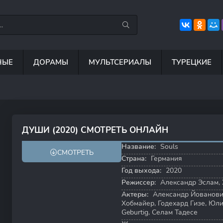
НЫЕ
ДОРАМЫ
МУЛЬТСЕРИАЛЫ
ТУРЕЦКИЕ
7.5
8.8
6.7
8
ДУШИ (2020) СМОТРЕТЬ ОНЛАЙН
6.9
Название:
Souls
СМОТРЕТЬ
Страна:
Германия
Год выхода:
2020
Режиссер:
Александр Эслам
,
Актеры:
Александр Йованов
Хобмайер
,
Годехард Гизе
,
Юли
Geburtig
,
Селам Тадесе