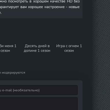
но посмотреть в хорошем качестве HD без
арантирует вам хорошее настроение - новые
.
би меня 1
Десять дней в
Игра с огнем 1
сезон
долине 1 сезон
сезон
и модерируются