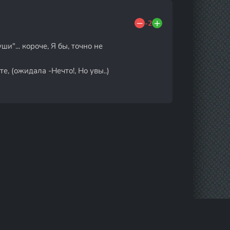
-2
и"... короче, Я бы, точно не
е, (ожидала -Нечто!, Но увы..)