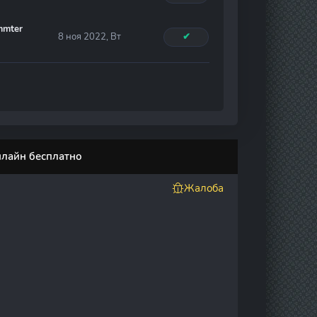
ammter
8 ноя 2022, Вт
✔
нлайн бесплатно
Жалоба