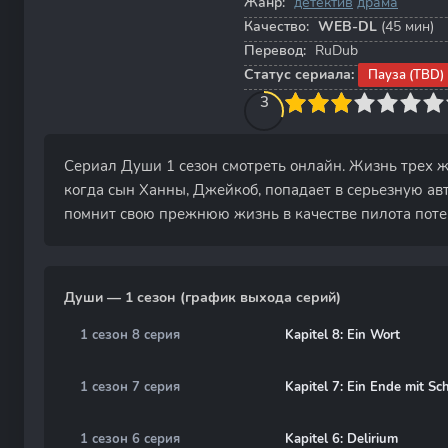
Жанр:
детектив
драма
Качество:
WEB-DL
(45 мин)
Перевод:
RuDub
Статус сериала:
Пауза (TBD)
30
1
2
3
4
3
5
6
7
8
9
10
Сериал Души 1 сезон смотреть онлайн. Жизнь трех ж
когда сын Ханны, Джейкоб, попадает в серьезную ав
помнит свою прежнюю жизнь в качестве пилота поте
Души — 1 сезон (график выхода серий)
1 сезон 8 серия
Kapitel 8: Ein Wort
1 сезон 7 серия
Kapitel 7: Ein Ende mit Sc
1 сезон 6 серия
Kapitel 6: Delirium