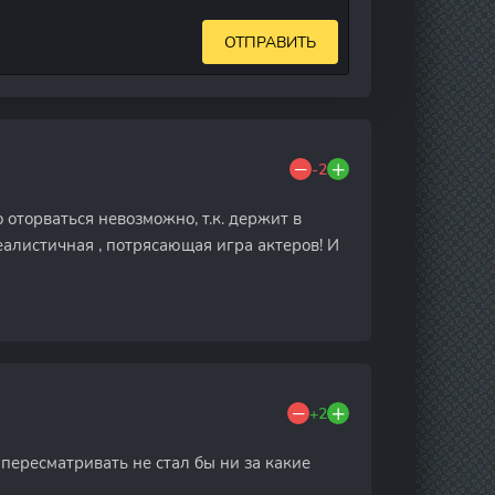
ОТПРАВИТЬ
-2
 оторваться невозможно, т.к. держит в
еалистичная , потрясающая игра актеров! И
+2
 пересматривать не стал бы ни за какие