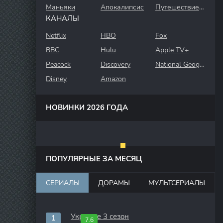
Маньяки
Апокалипсис
Путешествие во времени
КАНАЛЫ
Netflix
HBO
Fox
BBC
Hulu
Apple TV+
Peacock
Discovery
National Geographic
Disney
Amazon
НОВИНКИ 2026 ГОДА
ПОПУЛЯРНЫЕ ЗА МЕСЯЦ
СЕРИАЛЫ
ДОРАМЫ
МУЛЬТСЕРИАЛЫ
Укрытие 3 сезон
7.6