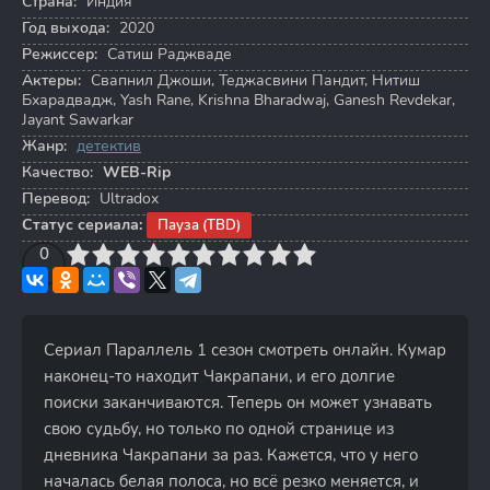
Страна:
Индия
Год выхода:
2020
Режиссер:
Сатиш Раджваде
Актеры:
Свапнил Джоши
,
Теджасвини Пандит
,
Нитиш
Бхарадвадж
,
Yash Rane
,
Krishna Bharadwaj
,
Ganesh Revdekar
,
Jayant Sawarkar
Жанр:
детектив
Качество:
WEB-Rip
Перевод:
Ultradox
Статус сериала:
Пауза (TBD)
3
4
0
5
6
7
8
9
10
Сериал Параллель 1 сезон смотреть онлайн. Кумар
наконец-то находит Чакрапани, и его долгие
поиски заканчиваются. Теперь он может узнавать
свою судьбу, но только по одной странице из
дневника Чакрапани за раз. Кажется, что у него
началась белая полоса, но всё резко меняется, и