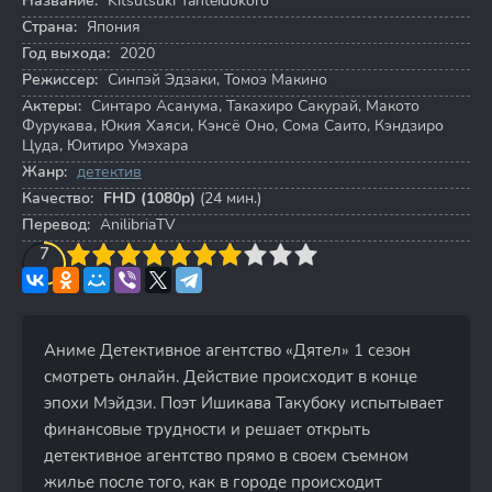
Название:
Kitsutsuki Tanteidokoro
Страна:
Япония
Год выхода:
2020
Режиссер:
Синпэй Эдзаки
,
Томоэ Макино
Актеры:
Синтаро Асанума
,
Такахиро Сакурай
,
Макото
Фурукава
,
Юкия Хаяси
,
Кэнсё Оно
,
Сома Саито
,
Кэндзиро
Цуда
,
Юитиро Умэхара
Жанр:
детектив
Качество:
FHD (1080p)
(24 мин.)
Перевод:
AnilibriaTV
3
4
7
5
6
7
8
9
10
Аниме Детективное агентство «Дятел» 1 сезон
смотреть онлайн. Действие происходит в конце
эпохи Мэйдзи. Поэт Ишикава Такубоку испытывает
финансовые трудности и решает открыть
детективное агентство прямо в своем съемном
жилье после того, как в городе происходит