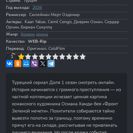
Страна:
Турция
Год выхода:
2026
Режиссер:
Сюлейман Мерт Оздемир
Актеры:
Kaan Yabas
,
Cemil Cengiz
,
Деврим Озкан
,
Сердар
Орчин
,
Биркан Сокуллу
Жанр:
боевик
драма
Качество:
WEB-Rip
Перевод:
Оригинал, ColdFilm
3
4
1
5
6
7
8
9
10
Турецкий сериал Доля 1 сезон смотреть онлайн.
История начинается с громкого преступления — из
частной коллекции исчезает ценная картина
османского художника Османа Хамди-бея «Фронт
Зеленой мечети». Похитители собираются тайно
вывезти полотно за границу, поэтому временно
прячут его на складе, рассчитывая не привлекать
лишнего внимания. Но после кражи события