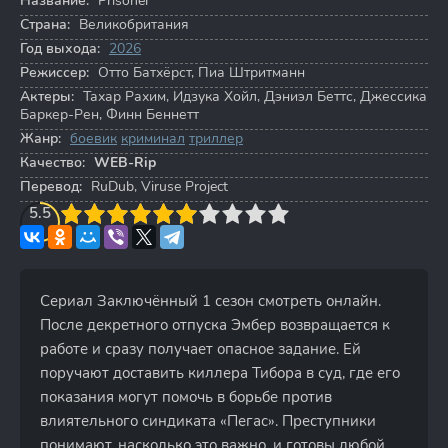
Название:
Prisoner
Страна:
Великобритания
Год выхода:
2026
Режиссер:
Отто Батхёрст
,
Пиа Штритманн
Актеры:
Тахар Рахим
,
Идзука Хойл
,
Дэниэл Беттс
,
Джессика
Баркер-Рен
,
Финн Беннетт
Жанр:
боевик
криминал
триллер
Качество:
WEB-Rip
Перевод:
RuDub, Viruse Project
3
5.5
4
5
6
7
8
9
10
Сериал Заключённый 1 сезон смотреть онлайн.
После декретного отпуска Эмбер возвращается к
работе и сразу получает опасное задание. Ей
поручают доставить киллера Тибора в суд, где его
показания могут помочь в борьбе против
влиятельного синдиката «Пегас». Преступники
понимают, насколько это важно, и готовы любой