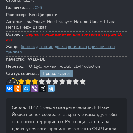
Страна:
США
Год выхода:
2026
Режиссер:
Кен Джиротти
Актеры:
Том Эллис
,
Ник Гелфусс
,
Натали Линес
,
Шива
Негар
,
Педж Вахдат
Возраст:
Сериал предназначен для зрителей старше 18
лет
Жанр:
боевик
детектив
драма
криминал
приключения
триллер
Качество:
WEB-DL
Перевод:
ТО Дубляжная, RuDub, LE-Production
Статус сериала:
Продолжается
3
2.5
4
5
6
7
8
9
10
Сериал ЦРУ 1 сезон смотреть онлайн. В Нью-
Йорке наспех собирают закрытую команду, чтобы
остановить террористов. Руководить ею ставят
двоих: упрямого, правильного агента ФБР Билла