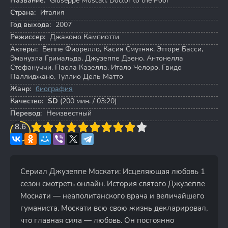
Название:
Giuseppe Moscati: Doctor to the Poor
Страна:
Италия
Год выхода:
2007
Режиссер:
Джакомо Кампиотти
Актеры:
Беппе Фиорелло
,
Касия Смутняк
,
Этторе Басси
,
Эмануэла Гримальда
,
Джузеппе Дзено
,
Антонелла
Стефануччи
,
Паола Казелла
,
Итало Челоро
,
Гвидо
Паллиджано
,
Туллио Дель Матто
Жанр:
биография
Качество:
SD
(200 мин. / 03:20)
Перевод:
Неизвестный
3
8.6
4
5
6
7
8
9
10
Сериал Джузеппе Москати: Исцеляющая любовь 1
сезон смотреть онлайн. История святого Джузеппе
Москати — неаполитанского врача и величайшего
гуманиста. Москати всю свою жизнь декларировал,
что главная сила — любовь. Он постоянно